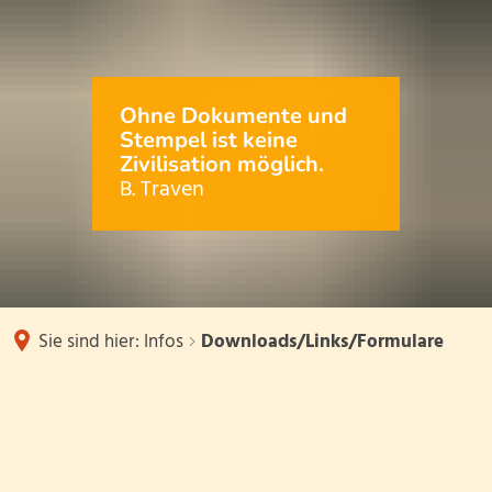
Schulprofil
Team
Termine
Kontakt
Struktur des Schultages
Schulleitung
Infos
Ohne Dokumente und
Stempel ist keine
Schwerpunktschule für Inklusion (
Kollegium
Zivilisation möglich.
Downloads/Links/Formulare
B. Traven
Naturparkschule
Verwaltung
Inklusives Zirkusprojekt
Betreuende Grundschule
Schulelternbeira
Lesewettbewerb
Unser Förderver
Sie sind hier:
Infos
Downloads/Links/Formulare
Schulsozialarbei
Downloads/Links/Formulare