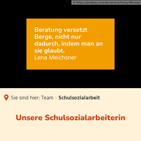
© https://pixabay.com/de/service/terms/#license
Schulprofil
Team
Termine
Kontakt
Struktur des Schultages
Schulleitung
Beratung versetzt
Infos
Berge, nicht nur
Schwerpunktschule für Inklusion (
Kollegium
dadurch, indem man an
sie glaubt.
Downloads/Links/Formulare
Lena Meichsner
Naturparkschule
Verwaltung
Inklusives Zirkusprojekt
Betreuende Grundschule
Schulelternbeira
Lesewettbewerb
Unser Förderver
Sie sind hier:
Team
Schulsozialarbeit
Schulsozialarbei
Unsere Schulsozialarbeiterin
Schulsozialarbeit